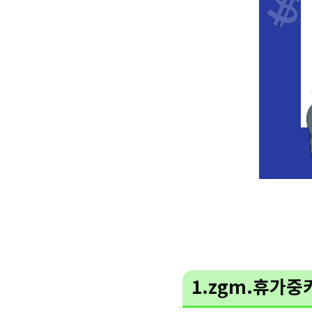
1.zgm.휴가중